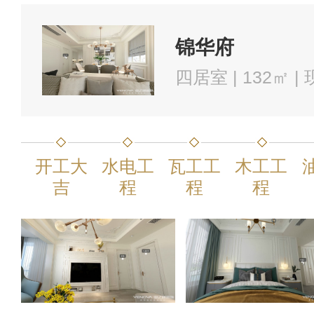
锦华府
四居室 | 132㎡ 
开工大
水电工
瓦工工
木工工
吉
程
程
程